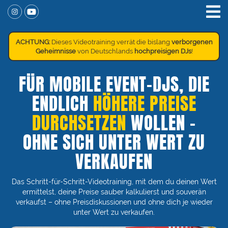
ACHTUNG:
Dieses Videotraining verrät die bislang
verborgenen
Geheimnisse
von Deutschlands
hochpreisigen DJs
!
FÜR MOBILE EVENT-DJS, DIE
ENDLICH
HÖHERE PREISE
DURCHSETZEN
WOLLEN -
OHNE SICH UNTER WERT ZU
VERKAUFEN
Das Schritt-für-Schritt-Videotraining, mit dem du deinen Wert
ermittelst, deine Preise sauber kalkulierst und souverän
verkaufst – ohne Preisdiskussionen und ohne dich je wieder
unter Wert zu verkaufen.